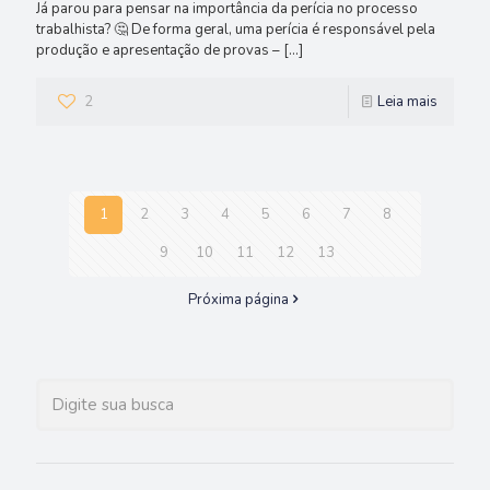
Já parou para pensar na importância da perícia no processo
trabalhista? 🤔 De forma geral, uma perícia é responsável pela
produção e apresentação de provas –
[…]
2
Leia mais
1
2
3
4
5
6
7
8
9
10
11
12
13
Próxima página