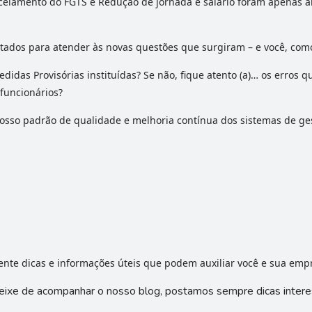
rcelamento do FGTS e Redução de jornada e salário foram apenas 
ustados para atender às novas questões que surgiram – e você, co
s Provisórias instituídas? Se não, fique atento (a)… os erros que
funcionários?
osso padrão de qualidade e melhoria contínua dos sistemas de gest
te dicas e informações úteis que podem auxiliar você e sua emp
eixe de acompanhar o nosso blog, postamos sempre dicas intere