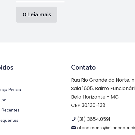
Leia mais
pidos
Contato
Rua Rio Grande do Norte, n
Sala 1605, Bairro Funcionár
nça Pericia
Belo Horizonte - MG
ipe
CEP 30.130-138
 Recentes
(31) 3654.0591
requentes
atendimento@aliancaperici