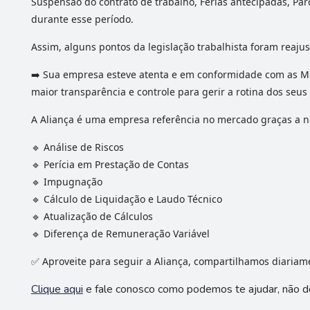
Suspensão do contrato de trabalho, Férias antecipadas, Pa
durante esse período.
Assim, alguns pontos da legislação trabalhista foram reaj
️ Sua empresa esteve atenta e em conformidade com as Medida
➡
maior transparência e controle para gerir a rotina dos seus 
A Aliança é uma empresa referência no mercado graças a n
Análise de Riscos
🔹
Perícia em Prestação de Contas
🔹
Impugnação
🔹
Cálculo de Liquidação e Laudo Técnico
🔹
Atualização de Cálculos
🔹
Diferença de Remuneração Variável
🔹
Aproveite para seguir a Aliança, compartilhamos diariamen
✅
Clique aqui
e fale conosco como podemos te ajudar, não d